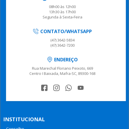
08h00 às 12h00
13h30 às 17h00
Segunda à Sexta-Feira
CONTATO/WHATSAPP
(47) 3642-5834
(47) 3642-7200
ENDEREÇO
Rua Marechal Floriano Peixoto, 669
Centro I Baixada, Mafra-SC, 89300-168
INSTITUCIONAL
Conselho